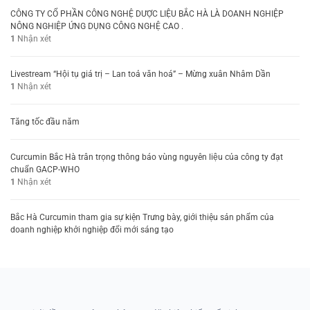
CÔNG TY CỔ PHẦN CÔNG NGHỆ DƯỢC LIỆU BẮC HÀ LÀ DOANH NGHIỆP
NÔNG NGHIỆP ỨNG DỤNG CÔNG NGHỆ CAO .
1
Nhận xét
Livestream “Hội tụ giá trị – Lan toả văn hoá” – Mừng xuân Nhâm Dần
1
Nhận xét
Tăng tốc đầu năm
Curcumin Bắc Hà trân trọng thông báo vùng nguyên liệu của công ty đạt
chuẩn GACP-WHO
1
Nhận xét
Bắc Hà Curcumin tham gia sự kiện Trưng bày, giới thiệu sản phẩm của
doanh nghiệp khởi nghiệp đổi mới sáng tạo