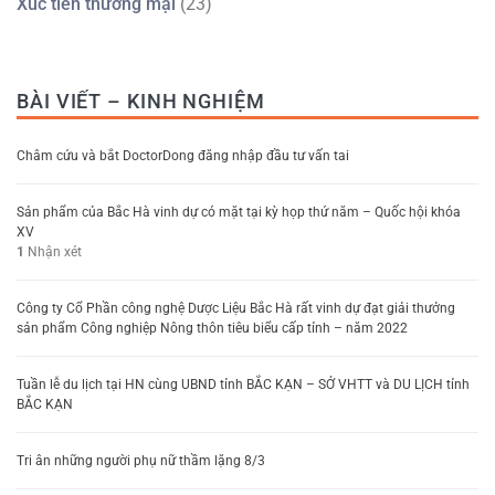
Xúc tiến thương mại
(23)
BÀI VIẾT – KINH NGHIỆM
Châm cứu và bắt DoctorDong đăng nhập đầu tư vấn tai
Sản phẩm của Bắc Hà vinh dự có mặt tại kỳ họp thứ năm – Quốc hội khóa
XV
1
Nhận xét
Công ty Cổ Phần công nghệ Dược Liệu Bắc Hà rất vinh dự đạt giải thưởng
sản phẩm Công nghiệp Nông thôn tiêu biểu cấp tỉnh – năm 2022
Tuần lễ du lịch tại HN cùng UBND tỉnh BẮC KẠN – SỞ VHTT và DU LỊCH tỉnh
BẮC KẠN
Tri ân những người phụ nữ thầm lặng 8/3