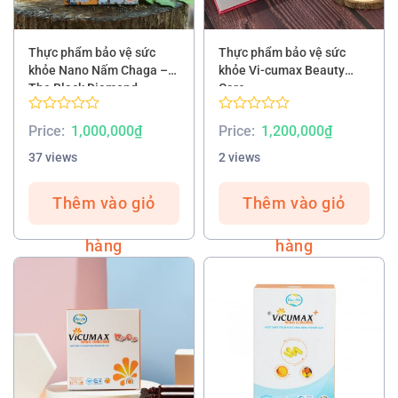
Thực phẩm bảo vệ sức
Thực phẩm bảo vệ sức
khỏe Nano Nấm Chaga –
khỏe Vi-cumax Beauty
The Black Diamond
Care
Rated
Rated
Price:
1,000,000
₫
Price:
1,200,000
₫
0.00
0.00
out
out
37 views
2 views
of
of
5
5
Thêm vào giỏ
Thêm vào giỏ
hàng
hàng