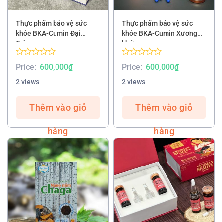
Thực phẩm bảo vệ sức
Thực phẩm bảo vệ sức
khỏe BKA-Cumin Đại
khỏe BKA-Cumin Xương
Tràng
khớp
Rated
Rated
Price:
600,000
₫
Price:
600,000
₫
0.00
0.00
out
out
2 views
2 views
of
of
5
5
Thêm vào giỏ
Thêm vào giỏ
hàng
hàng