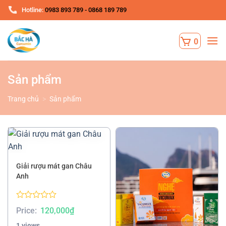
Chuyển
Hotline:
0983 893 789 - 0868 189 789
đến
nội
dung
Sản phẩm
Trang chủ
>
Sản phẩm
Giải rượu mát gan Châu
Anh
Rated
Price:
120,000
₫
0.00
out
1 views