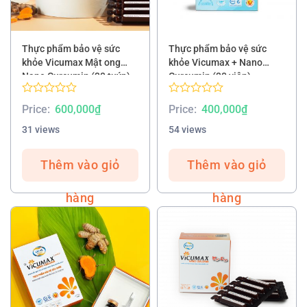
Thực phẩm bảo vệ sức
Thực phẩm bảo vệ sức
khỏe Vicumax Mật ong
khỏe Vicumax + Nano
Nano Curcumin (30 tuýp)
Curcumin (30 viên)
Rated
Rated
Price:
600,000
₫
Price:
400,000
₫
0.00
0.00
out
out
31 views
54 views
of
of
5
5
Thêm vào giỏ
Thêm vào giỏ
hàng
hàng