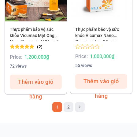
Thực phẩm bảo vệ sức
Thực phẩm bảo vệ sức
khỏe Vicumax Mật Ong
khỏe Vicumax Nano
Nano Curcumin (60 tuýp)
Curcumin hộp 35 gam
(2)
Được xếp
Rated
Price:
1,000,000
₫
Price:
1,200,000
₫
hạng
5.00
0.00
5 sao
out
55 views
72 views
of
5
Thêm vào giỏ
Thêm vào giỏ
hàng
hàng
1
2