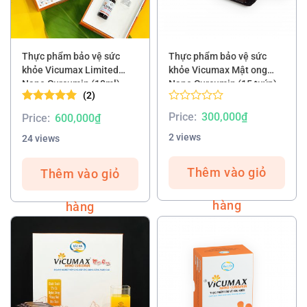
Thực phẩm bảo vệ sức
Thực phẩm bảo vệ sức
khỏe Vicumax Limited
khỏe Vicumax Mật ong
Nano Curcumin (10ml)
Nano Curcumin (15 tuýp)
(2)
Được xếp
Rated
Price:
300,000
₫
Price:
600,000
₫
hạng
5.00
0.00
5 sao
out
2 views
24 views
of
5
Thêm vào giỏ
Thêm vào giỏ
hàng
hàng