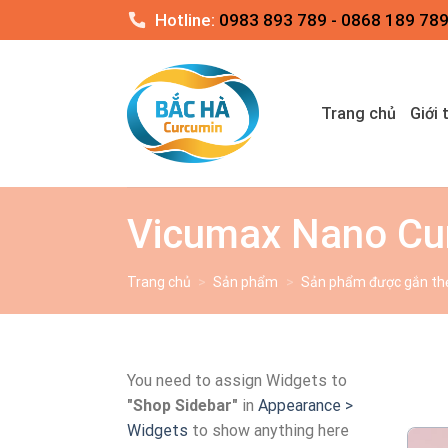
Skip
Hotline:
0983 893 789 - 0868 189 78
to
content
Trang chủ
Giới 
Vicumax Nano Cu
Trang chủ
>
Sản phẩm
>
Sản phẩm được gắn thẻ
You need to assign Widgets to
"Shop Sidebar"
in
Appearance >
Widgets
to show anything here