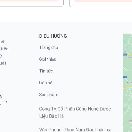
ĐIỀU HƯỚNG
uất
Trang chủ
 trên
̛̀
Giới thiệu
xuất
Tin tức
Liên hệ
Sản phẩm
à
, TP
Công Ty Cổ Phần Công Nghệ Dược
Liệu Bắc Hà
Văn Phòng: Thôn Nam Đội Thân, xã