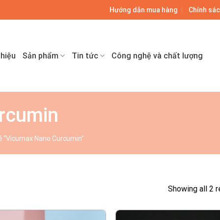
9
Hướng dẫn mua hàng
Chính sác
thiệu
Sản phẩm
Tin tức
Công nghệ và chất lượng
rcumin
 “Vicumax Nano Curcumin”
Showing all 2 r