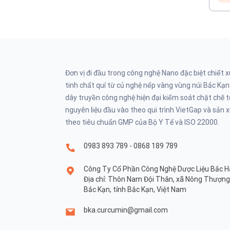
Đơn vị đi đầu trong công nghệ Nano đặc biệt chiết x
tinh chất quí từ củ nghệ nếp vàng vùng núi Bắc Kạn
dây truyền công nghệ hiện đại kiểm soát chặt chẽ tu
nguyên liệu đầu vào theo qui trình VietGap và sản 
theo tiêu chuẩn GMP của Bộ Y Tế và ISO 22000.
0983 893 789 - 0868 189 789
Công Ty Cổ Phần Công Nghệ Dược Liệu Bắc H
Địa chỉ: Thôn Nam Đội Thân, xã Nông Thượng
Bắc Kạn, tỉnh Bắc Kạn, Việt Nam
bka.curcumin@gmail.com