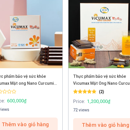
c phẩm bảo vệ sức khỏe
Thực phẩm bảo vệ sức khỏe
 ong Nano Curcumin
Vicumax Mật Ong Nano Curc
 tuýp)
(60 tuýp)
(2)
ed
Được xếp
ce:
600,000
₫
Price:
1,200,000
₫
0
hạng
5.00
5 sao
views
72 views
Thêm vào giỏ hàng
Thêm vào giỏ hàng