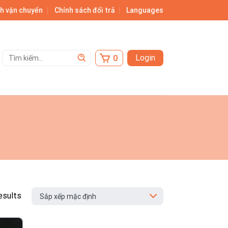
h vận chuyển
Chính sách đổi trả
Languages
Tìm
Login
kiếm:
esults