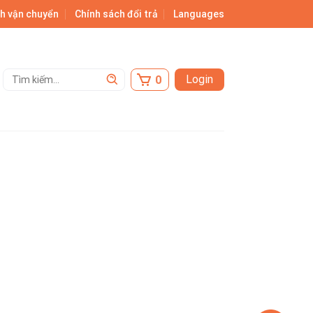
h vận chuyển
Chính sách đổi trả
Languages
Tìm
Login
kiếm: