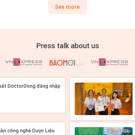
See more
Press talk about us
bắt DoctorDong đăng nhập
hần công nghệ Dược Liệu
nh dự đạt giải thưởng sản