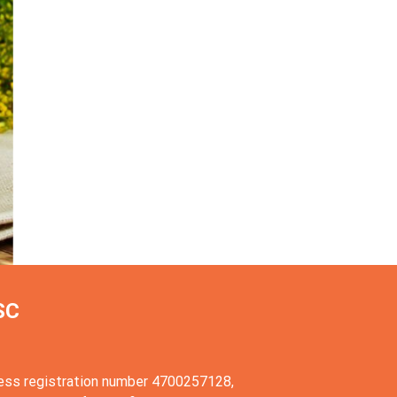
SC
ess registration number 4700257128,