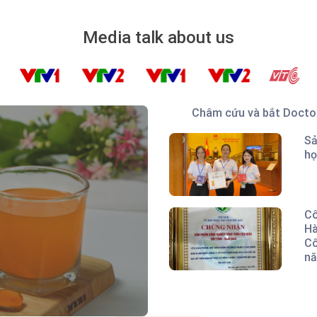
Media talk about us
Châm cứu và bắt Docto
Sả
họ
Cô
Hà
Cô
nă