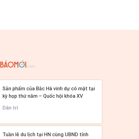
Sản phẩm của Bắc Hà vinh dự có mặt tại
kỳ họp thứ năm – Quốc hội khóa XV
Dân trí
Tuần lễ du lịch tại HN cùng UBND tỉnh
BẮC KẠN – SỞ VHTT và DU LỊCH tỉnh