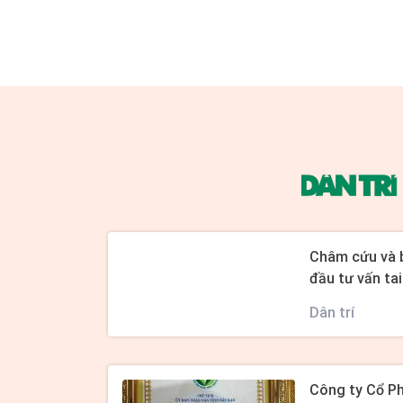
Châm cứu và 
đầu tư vấn tai
Dân trí
Công ty Cổ P
Bắc Hà rất vi