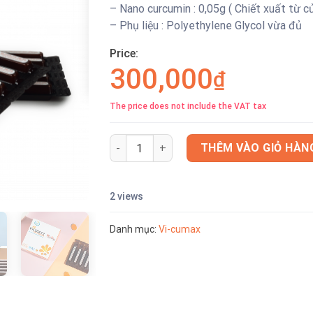
– Nano curcumin : 0,05g ( Chiết xuất từ c
– Phụ liệu : Polyethylene Glycol vừa đủ
Price:
300,000
₫
The price does not include the VAT tax
Thực phẩm bảo vệ sức khỏe Vicumax Mật 
THÊM VÀO GIỎ HÀN
2 views
Danh mục:
Vi-cumax