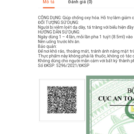
Mô tả
Đánh giá (0)
CÔNG DỤNG: Giúp chống oxy hóa. Hỗ trợ làm giảm cá
ĐỐI TƯỢNG SỬ DỤNG:
Người bị viêm loét dạ dày, tá tràng với biểu hiện đầ
HƯỚNG DẪN SỬ DỤNG:
Ngày dùng 1 – 4 lần, mỗi lần pha 1 tuýt (8.5ml) vào
Nên uống trước khi ăn.
Bảo quản:
Để nơi khô ráo, thoáng mát, tránh ánh nắng mặt trờ
Thực phẩm này không phải là thuốc, không có tác 
Không dùng cho người mẫn cảm với bất kỳ thành 
Số ĐKSP: 5296/2021/ĐKSP