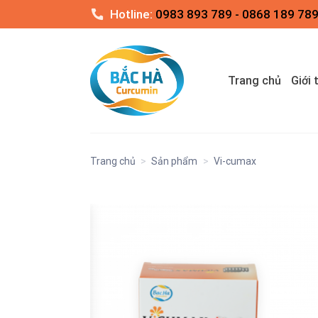
Skip
Hotline:
0983 893 789 - 0868 189 78
to
content
Trang chủ
Giới 
Trang chủ
>
Sản phẩm
>
Vi-cumax