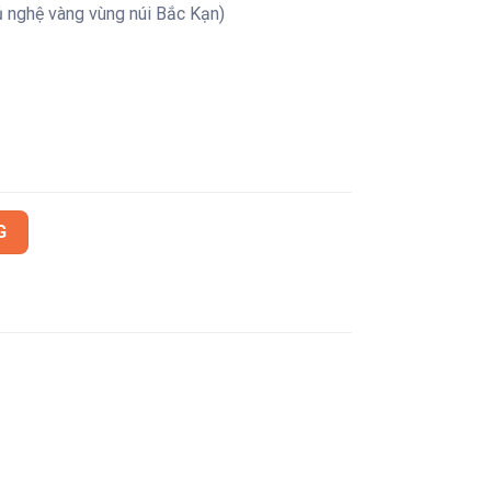
ủ nghệ vàng vùng núi Bắc Kạn)
ong Nano Curcumin (15 tuýp) số lượng
G