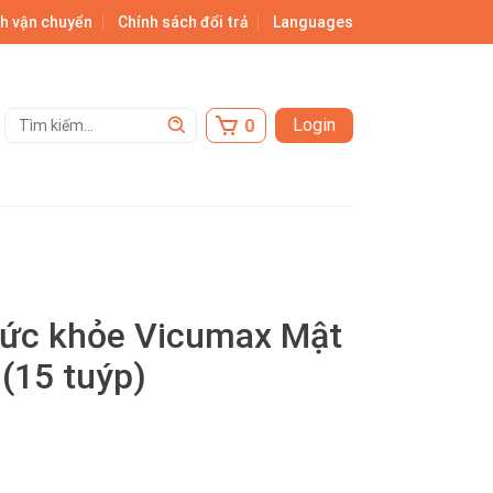
h vận chuyển
Chính sách đổi trả
Languages
Tìm
Login
kiếm:
sức khỏe Vicumax Mật
(15 tuýp)