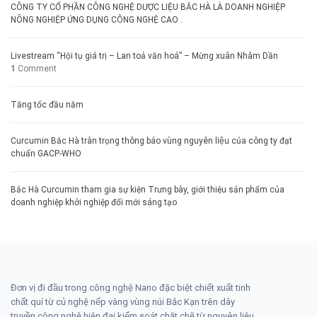
CÔNG TY CỔ PHẦN CÔNG NGHỆ DƯỢC LIỆU BẮC HÀ LÀ DOANH NGHIỆP
NÔNG NGHIỆP ỨNG DỤNG CÔNG NGHỆ CAO .
Livestream “Hội tụ giá trị – Lan toả văn hoá” – Mừng xuân Nhâm Dần
1
Comment
Tăng tốc đầu năm
Curcumin Bắc Hà trân trọng thông báo vùng nguyên liệu của công ty đạt
chuẩn GACP-WHO
Bắc Hà Curcumin tham gia sự kiện Trưng bày, giới thiệu sản phẩm của
doanh nghiệp khởi nghiệp đổi mới sáng tạo
Đơn vị đi đầu trong công nghệ Nano đặc biệt chiết xuất tinh
chất quí từ củ nghệ nếp vàng vùng núi Bắc Kạn trên dây
truyền công nghệ hiện đại kiểm soát chặt chẽ từ nguyên liệu