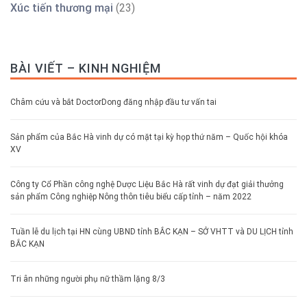
Xúc tiến thương mại
(23)
BÀI VIẾT – KINH NGHIỆM
Châm cứu và bắt DoctorDong đăng nhập đầu tư vấn tai
Sản phẩm của Bắc Hà vinh dự có mặt tại kỳ họp thứ năm – Quốc hội khóa
XV
Công ty Cổ Phần công nghệ Dược Liệu Bắc Hà rất vinh dự đạt giải thưởng
sản phẩm Công nghiệp Nông thôn tiêu biểu cấp tỉnh – năm 2022
Tuần lễ du lịch tại HN cùng UBND tỉnh BẮC KẠN – SỞ VHTT và DU LỊCH tỉnh
BẮC KẠN
Tri ân những người phụ nữ thầm lặng 8/3