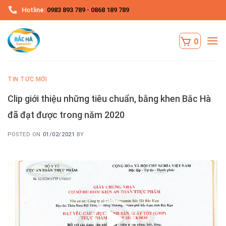
Skip
Hotline:
0983 893 789 - 0868 189 789
to
content
TIN TỨC MỚI
Clip giới thiệu những tiêu chuẩn, bằng khen Bắc Hà
đã đạt được trong năm 2020
POSTED ON
01/02/2021
BY
Trình
chơi
Video