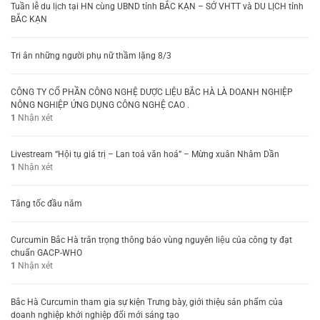
Tuần lễ du lịch tại HN cùng UBND tỉnh BẮC KẠN – SỞ VHTT và DU LỊCH tỉnh
BẮC KẠN
Tri ân những người phụ nữ thầm lặng 8/3
CÔNG TY CỔ PHẦN CÔNG NGHỆ DƯỢC LIỆU BẮC HÀ LÀ DOANH NGHIỆP
NÔNG NGHIỆP ỨNG DỤNG CÔNG NGHỆ CAO .
1
Nhận xét
Livestream “Hội tụ giá trị – Lan toả văn hoá” – Mừng xuân Nhâm Dần
1
Nhận xét
Tăng tốc đầu năm
Curcumin Bắc Hà trân trọng thông báo vùng nguyên liệu của công ty đạt
chuẩn GACP-WHO
1
Nhận xét
Bắc Hà Curcumin tham gia sự kiện Trưng bày, giới thiệu sản phẩm của
doanh nghiệp khởi nghiệp đổi mới sáng tạo