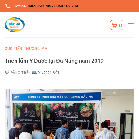
Chuyển
Hotline:
0983 893 789 - 0868 189 789
đến
nội
dung
XÚC TIẾN THƯƠNG MẠI
Triển lãm Y Dược tại Đà Nẵng năm 2019
ĐÃ ĐĂNG TRÊN
08/01/2021
BỞI