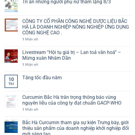
Tri ân những người phụ nữ thầm lặng 8/3
CÔNG TY CỔ PHẦN CÔNG NGHỆ DƯỢC LIỆU BẮC
HÀ LÀ DOANH NGHIỆP NÔNG NGHIỆP ỨNG DỤNG
CÔNG NGHỆ CAO .
1
Nhận xét
Livestream “Hội tụ giá trị – Lan toả văn hoá” –
Mừng xuân Nhâm Dần
1
Nhận xét
Tăng tốc đầu năm
10
Th1
Curcumin Bắc Hà trân trọng thông báo vùng
nguyên liệu của công ty đạt chuẩn GACP-WHO
1
Nhận xét
Bắc Hà Curcumin tham gia sự kiện Trưng bày, giới
thiệu sản phẩm của doanh nghiệp khởi nghiệp đổi
mới sáng tạo