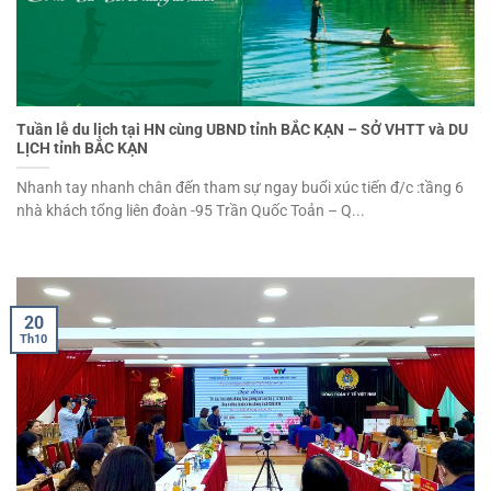
Tuần lễ du lịch tại HN cùng UBND tỉnh BẮC KẠN – SỞ VHTT và DU
LỊCH tỉnh BẮC KẠN
Nhanh tay nhanh chân đến tham sự ngay buổi xúc tiến đ/c :tầng 6
nhà khách tổng liên đoàn -95 Trần Quốc Toản – Q...
20
Th10