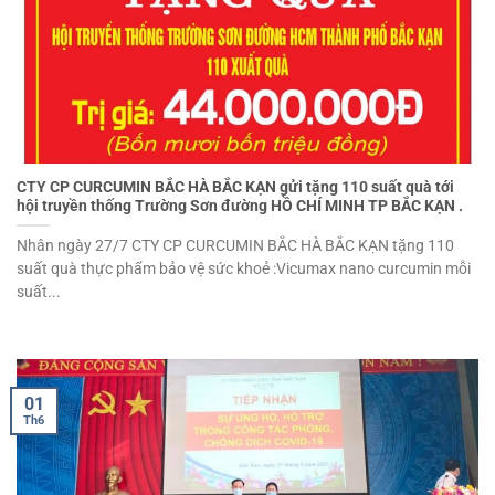
CTY CP CURCUMIN BẮC HÀ BẮC KẠN gửi tặng 110 suất quà tới
hội truyền thống Trường Sơn đường HỒ CHÍ MINH TP BẮC KẠN .
Nhân ngày 27/7 CTY CP CURCUMIN BẮC HÀ BẮC KẠN tặng 110
suất quà thực phẩm bảo vệ sức khoẻ :Vicumax nano curcumin mỗi
suất...
01
Th6