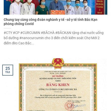
Chung tay cùng công đoàn nghành y tế -sở y tế tỉnh Bắc Kạn
phòng chống Covid
#CTY #CP #CURCUMIN #BẮCHÀ #BẮCKẠN tặng chai nước uống
bổ dưỡng #nanocurcumin cho 3 điển chốt kiểm soát Chợ Mới 2
điểm đèo Cao Bắc...
25
Th3