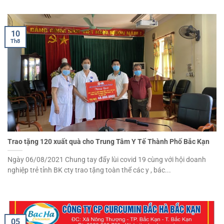
10
Th8
Trao tặng 120 xuất quà cho Trung Tâm Y Tế Thành Phố Bắc Kạn
Ngày 06/08/2021 Chung tay đẩy lùi covid 19 cùng với hội doanh
nghiệp trẻ tỉnh BK cty trao tặng toàn thể các y , bác...
05